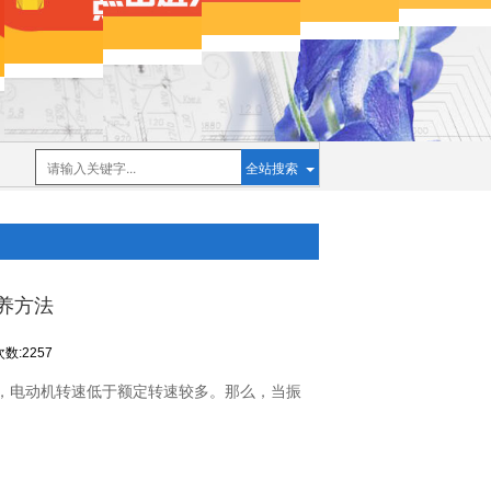
全站搜索
养方法
数:2257
，电动机转速低于额定转速较多。那么，当振