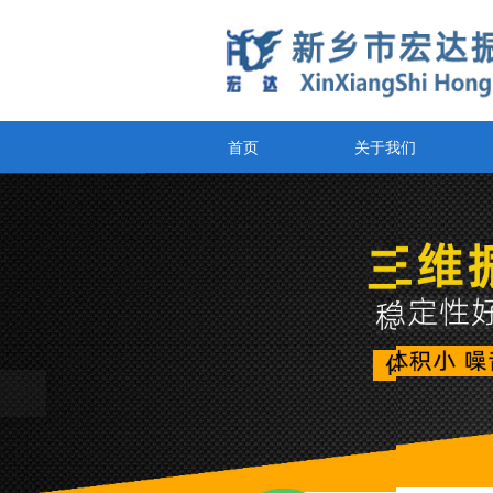
首页
关于我们