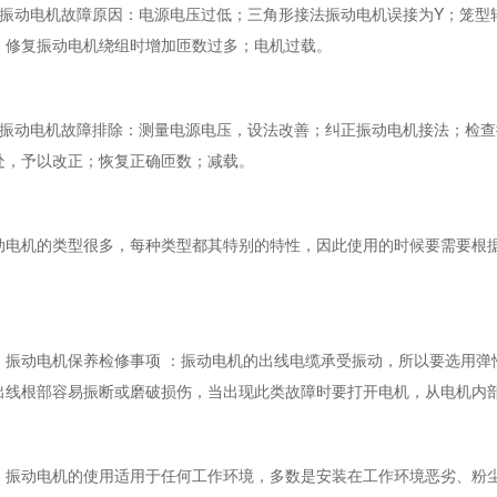
．振动电机故障原因：电源电压过低；三角形接法振动电机误接为Y；笼型
；修复振动电机绕组时增加匝数过多；电机过载。
．振动电机故障排除：测量电源电压，设法改善；纠正振动电机接法；检
处，予以改正；恢复正确匝数；减载。
动电机的类型很多，每种类型都其特别的特性，因此使用的时候要需要根
。
动电机保养检修事项 ：振动电机的出线电缆承受振动，所以要选用弹
出线根部容易振断或磨破损伤，当出现此类故障时要打开电机，从电机内
动电机的使用适用于任何工作环境，多数是安装在工作环境恶劣、粉尘