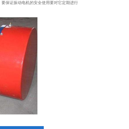
。要保证振动电机的安全使用要对它定期进行