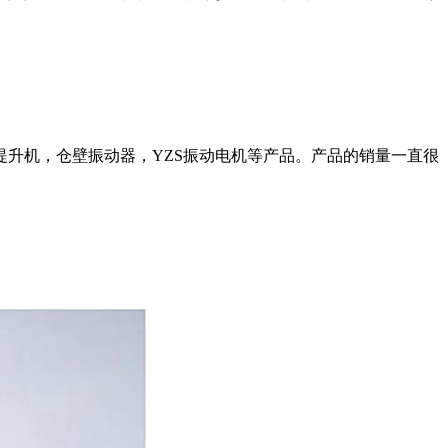
提升机，仓壁振动器，YZS振动电机等产品。产品的销量一直很