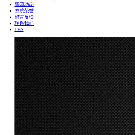
新闻动态
资质荣誉
留言反馈
联系我们
LBS