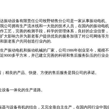
达振动设备有限责任公司牧野销售分公司是一家从事振动电机、
我公司拥有生产流水线和一大批的技术人员，在国内的振动电机
作工艺，完善的检测手段，科学的管理体系，良好的企业信誉，
扩大影响力并为新老客户提供优良的服务加强了对公司网络等方
和新老客户共同创造行业内的.
生产振动电机和振动机械的厂家，公司1986年创业至今，规模
近9000多平方米，并已建立完善的科研和售后服务队伍的行业
旨；精良的产品、快捷、方便的售后服务是我公司的承诺。
走设备一体化的生产道路。
振器与设备有机的结合，又完全靠自主生产，在国内同行业中我