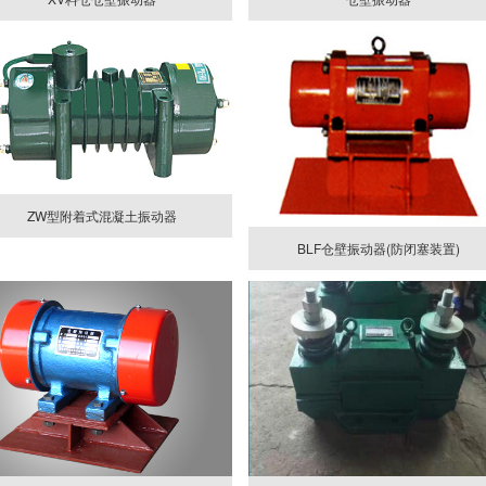
ZW型附着式混凝土振动器
BLF仓壁振动器(防闭塞装置)