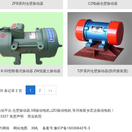
ZFB系列仓壁振动器
CZ电磁仓壁振动器
F18-50型附着式振动器 ZW混凝土振动器
TZF系列仓壁振动器(防闭塞装置)
1
2
>>
20 条记录 2 页
动平台,仓壁振动器,VB振动电机,JZO振动电机 等河南新乡宏达振动电机！
3337
免责声明
营业执照
力网络
网站地图
XML
备案号:
豫ICP备16036842号-3