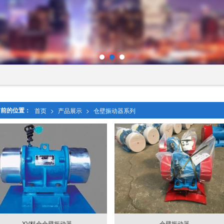
当前的位置：
首页
>
产品展示
>
仓壁振动器系列
XV料仓仓壁振动器
仓壁振动器