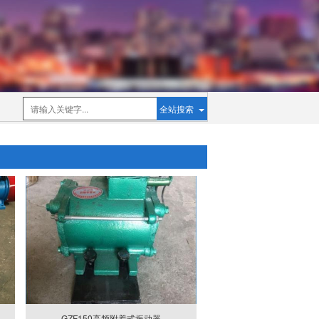
全站搜索
GZF150高频附着式振动器