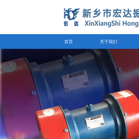
首页
关于我们