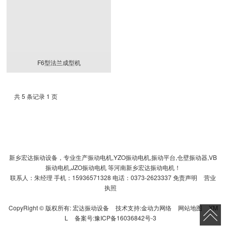
F6型法兰成型机
共 5 条记录 1 页
新乡宏达振动设备，专业生产振动电机,YZO振动电机,振动平台,仓壁振动器,VB
振动电机,JZO振动电机 等河南新乡宏达振动电机！
联系人：朱经理 手机：15936571328 电话：0373-2623337
免责声明
营业
执照
CopyRight © 版权所有:
宏达振动设备
技术支持:
金动力网络
网站地图
XM
L
备案号:
豫ICP备16036842号-3