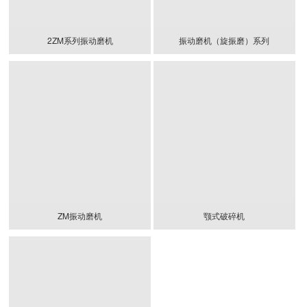
2ZM系列振动磨机
振动磨机（旋振磨）系列
ZM振动磨机
颚式破碎机