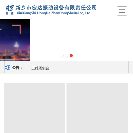
首页
关于我们
产品展示
新闻动态
资质荣誉
留言反馈
联系我们
LBS
三维震实台
公告：