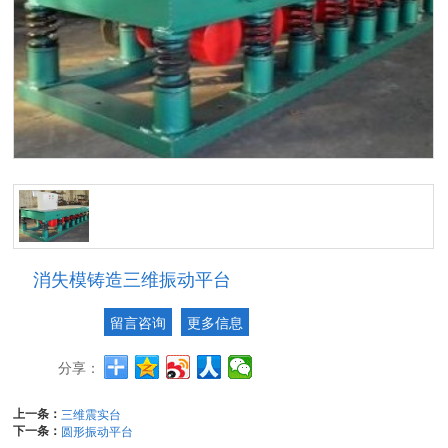
消失模铸造三维振动平台
留言咨询
更多信息
分享：
上一条：
三维震实台
下一条：
圆形振动平台