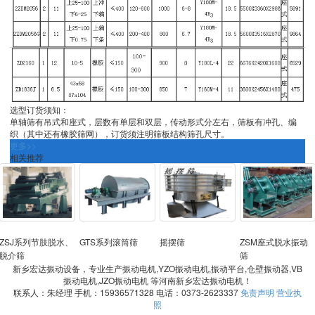
选型订货须知：
单轴筛有吊式和座式，层数有单层和双层，传动形式分左右，筛板有冲孔、编
织（其中还有橡胶筛网），订货须注明筛板结构筛孔尺寸。
更多>>
相关推荐
ZSJ系列节肢脱水、
GTS系列滚筒筛
摇摆筛
ZSM座式脱水振动
脱介筛
筛
新乡宏达振动设备，专业生产振动电机,YZO振动电机,振动平台,仓壁振动器,VB
振动电机,JZO振动电机 等河南新乡宏达振动电机！
联系人：朱经理 手机：15936571328 电话：0373-2623337
免责声明
营业执
照