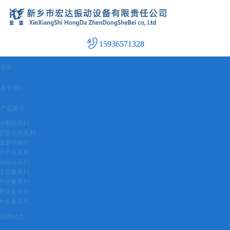
15936571328
首页
关于我们
产品展示
动电机系列
壁振动器系列
爆振动电机
动平台系列
动筛分系列
送设备系列
料设备系列
磨设备系列
升设备系列
新闻动态