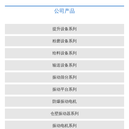
公司产品
提升设备系列
粉磨设备系列
给料设备系列
输送设备系列
振动筛分系列
振动平台系列
防爆振动电机
仓壁振动器系列
振动电机系列