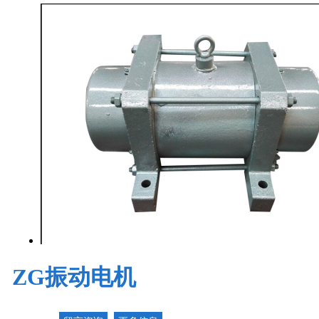
ZG振动电机