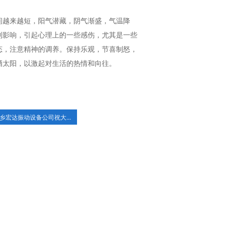
。
间越来越短，阳气潜藏，阴气渐盛，气温降
到影响，引起心理上的一些感伤，尤其是一些
态，注意精神的调养。保持乐观，节喜制怒，
晒太阳，以激起对生活的热情和向往。
乡宏达振动设备公司祝大...