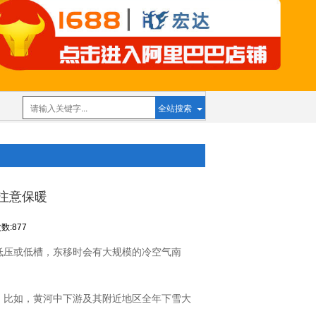
全站搜索
注意保暖
数:877
低压或低槽，东移时会有大规模的冷空气南
。比如，黄河中下游及其附近地区全年下雪大