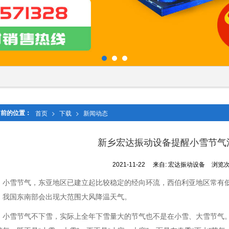
当前的位置：
首页
>
下载
>
新闻动态
新乡宏达振动设备提醒小雪节气
2021-11-22
来自:
宏达振动设备
浏览次
小雪节气，东亚地区已建立起比较稳定的经向环流，西伯利亚地区常有
，我国东南部会出现大范围大风降温天气。
小雪节气不下雪，实际上全年下雪量大的节气也不是在小雪、大雪节气