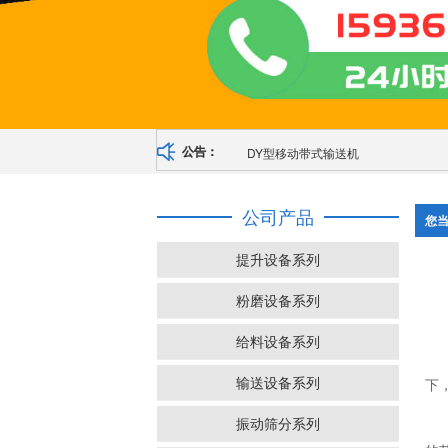
DY型移动带式输送机
公告：
公司产品
您
提升设备系列
粉磨设备系列
给料设备系列
输送设备系列
下
振动筛分系列