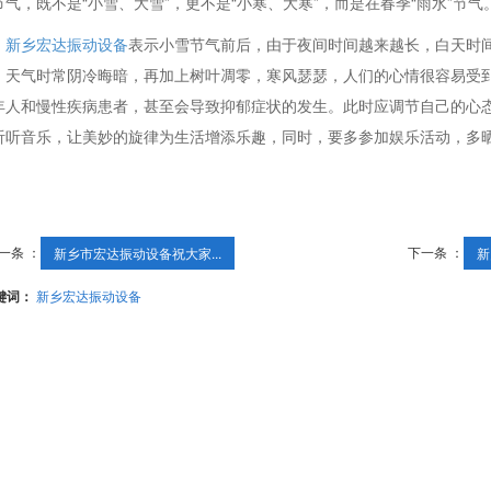
节气，既不是“小雪、大雪”，更不是“小寒、大寒”，而是在春季“雨水”节气
新乡宏达振动设备
表示小雪节气前后，由于夜间时间越来越长，白天时
，天气时常阴冷晦暗，再加上树叶凋零，寒风瑟瑟，人们的心情很容易受
年人和慢性疾病患者，甚至会导致抑郁症状的发生。此时应调节自己的心
听听音乐，让美妙的旋律为生活增添乐趣，同时，要多参加娱乐活动，多
一条 ：
下一条 ：
新乡市宏达振动设备祝大家...
新
键词：
新乡宏达振动设备