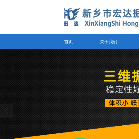
首页
关于我们