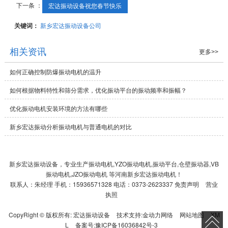
下一条 ：
宏达振动设备祝您春节快乐
关键词：
新乡宏达振动设备公司
相关资讯
更多>>
如何正确控制防爆振动电机的温升
如何根据物料特性和筛分需求，优化振动平台的振动频率和振幅？
优化振动电机安装环境的方法有哪些
新乡宏达振动分析振动电机与普通电机的对比
新乡宏达振动设备，专业生产振动电机,YZO振动电机,振动平台,仓壁振动器,VB
振动电机,JZO振动电机 等河南新乡宏达振动电机！
联系人：朱经理 手机：15936571328 电话：0373-2623337
免责声明
营业
执照
CopyRight © 版权所有:
宏达振动设备
技术支持:
金动力网络
网站地图
XM
L
备案号:
豫ICP备16036842号-3